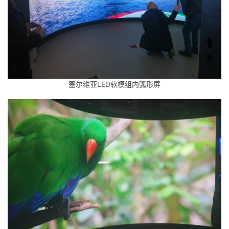
塞尔维亚LED软模组内弧形屏