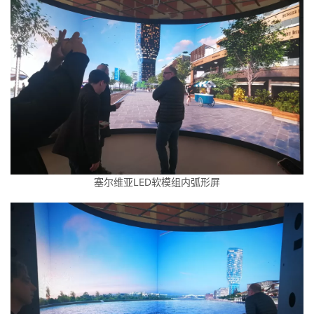
塞尔维亚LED软模组内弧形屏