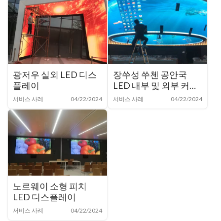
광저우 실외 LED 디스
장쑤성 쑤첸 공안국
플레이
LED 내부 및 외부 커브
드 스크린
서비스 사례
04/22/2024
서비스 사례
04/22/2024
노르웨이 소형 피치
LED 디스플레이
서비스 사례
04/22/2024