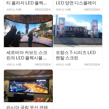
티 플라자 LED 플렉시
LED 양면 디스플레이
블 필름 내부 아크 스크
서비스 사례
04/22/2024
서비스 사례
04/22/2024
린
세르비아 커브드 스크
프랑스 T-시리즈 LED
린의 LED 플렉시블 모
렌탈 스크린
듈
서비스 사례
04/22/2024
서비스 사례
04/22/2024
러시아 국립 무선 관제