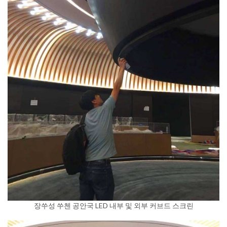
장쑤성 쑤첸 공안국 LED 내부 및 외부 커브드 스크린