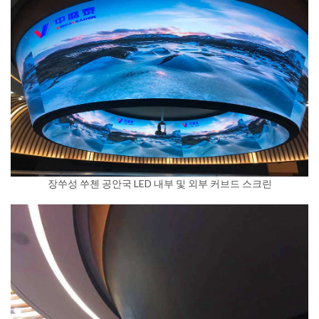
장쑤성 쑤첸 공안국 LED 내부 및 외부 커브드 스크린