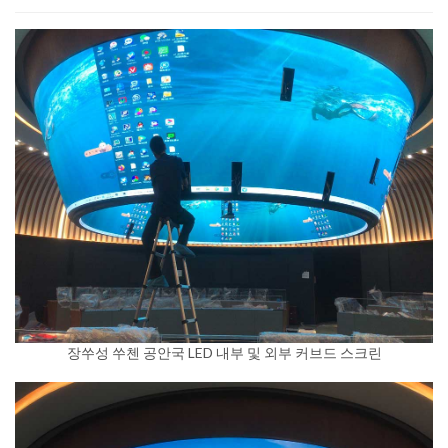
장쑤성 쑤첸 공안국 LED 내부 및 외부 커브드 스크린