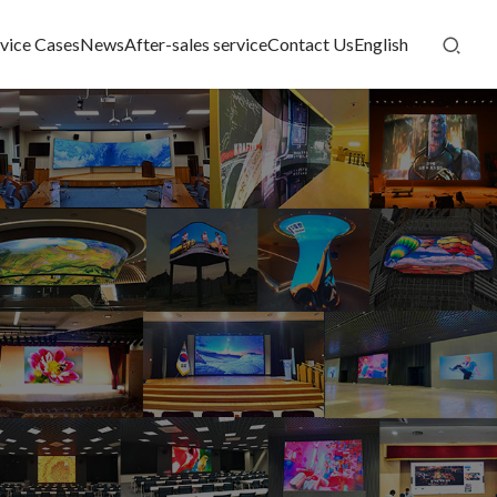
vice Cases
News
After-sales service
Contact Us
English