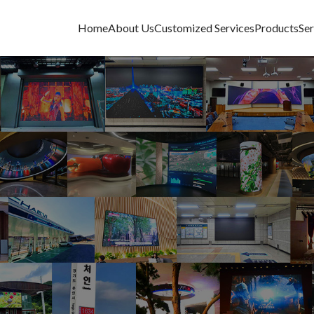
Home
About Us
Customized Services
Products
Ser