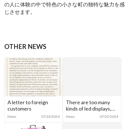
の人に体験の中で特色の小さな町の独特な魅力を感
じさせます。
OTHER NEWS
A letter to foreign
There are too many
customers
kinds of led displays,
how to categorize
News
07/26/2024
News
07/22/2024
them?